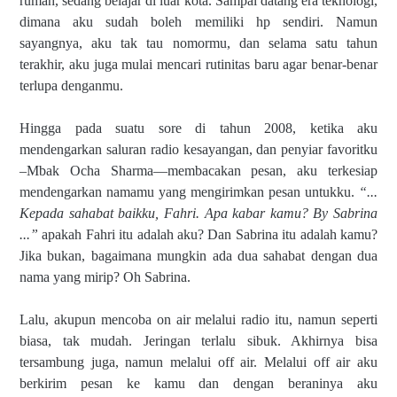
rumah, sedang belajar di luar kota. Sampai datang era teknologi,
dimana aku sudah boleh memiliki hp sendiri. Namun
sayangnya, aku tak tau nomormu, dan selama satu tahun
terakhir, aku juga mulai mencari rutinitas baru agar benar-benar
terlupa denganmu.
Hingga pada suatu sore di tahun 2008, ketika aku
mendengarkan saluran radio kesayangan, dan penyiar favoritku
–Mbak Ocha Sharma—membacakan pesan, aku terkesiap
mendengarkan namamu yang mengirimkan pesan untukku.
“...
Kepada sahabat baikku, Fahri. Apa kabar kamu? By Sabrina
...”
apakah Fahri itu adalah aku? Dan Sabrina itu adalah kamu?
Jika bukan, bagaimana mungkin ada dua sahabat dengan dua
nama yang mirip? Oh Sabrina.
Lalu, akupun mencoba on air melalui radio itu, namun seperti
biasa, tak mudah. Jeringan terlalu sibuk. Akhirnya bisa
tersambung juga, namun melalui off air. Melalui off air aku
berkirim pesan ke kamu dan dengan beraninya aku