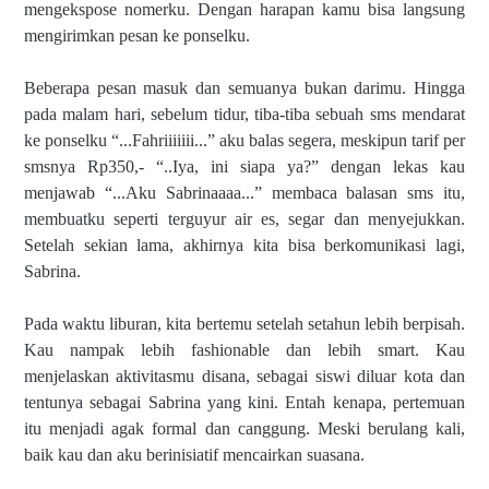
mengekspose nomerku. Dengan harapan kamu bisa langsung
mengirimkan pesan ke ponselku.
Beberapa pesan masuk dan semuanya bukan darimu. Hingga
pada malam hari, sebelum tidur, tiba-tiba sebuah sms mendarat
ke ponselku “...Fahriiiiiii...” aku balas segera, meskipun tarif per
smsnya Rp350,- “..Iya, ini siapa ya?” dengan lekas kau
menjawab “...Aku Sabrinaaaa...” membaca balasan sms itu,
membuatku seperti terguyur air es, segar dan menyejukkan.
Setelah sekian lama, akhirnya kita bisa berkomunikasi lagi,
Sabrina.
Pada waktu liburan, kita bertemu setelah setahun lebih berpisah.
Kau nampak lebih fashionable dan lebih smart. Kau
menjelaskan aktivitasmu disana, sebagai siswi diluar kota dan
tentunya sebagai Sabrina yang kini. Entah kenapa, pertemuan
itu menjadi agak formal dan canggung. Meski berulang kali,
baik kau dan aku berinisiatif mencairkan suasana.