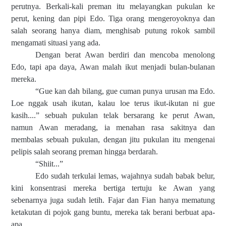
perutnya. Berkali-kali preman itu melayangkan pukulan ke
perut, kening dan pipi Edo. Tiga orang mengeroyoknya dan
salah seorang hanya diam, menghisab putung rokok sambil
mengamati situasi yang ada.
Dengan berat Awan berdiri dan mencoba menolong
Edo, tapi apa daya, Awan malah ikut menjadi bulan-bulanan
mereka.
“Gue kan dah bilang, gue cuman punya urusan ma Edo.
Loe nggak usah ikutan, kalau loe terus ikut-ikutan ni gue
kasih....” sebuah pukulan telak bersarang ke perut Awan,
namun Awan meradang, ia menahan rasa sakitnya dan
membalas sebuah pukulan, dengan jitu pukulan itu mengenai
pelipis salah seorang preman hingga berdarah.
“Shiit...”
Edo sudah terkulai lemas, wajahnya sudah babak belur,
kini konsentrasi mereka bertiga tertuju ke Awan yang
sebenarnya juga sudah letih. Fajar dan Fian hanya mematung
ketakutan di pojok gang buntu, mereka tak berani berbuat apa-
apa.