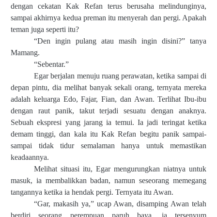
dengan cekatan Kak Refan terus berusaha melindunginya,
sampai akhirnya kedua preman itu menyerah dan pergi. Apakah
teman juga seperti itu?
“Den ingin pulang atau masih ingin disini?” tanya
Mamang.
“Sebentar.”
Egar berjalan menuju ruang perawatan, ketika sampai di
depan pintu, dia melihat banyak sekali orang, ternyata mereka
adalah keluarga Edo, Fajar, Fian, dan Awan. Terlihat Ibu-ibu
dengan raut panik, takut terjadi sesuatu dengan anaknya.
Sebuah ekspresi yang jarang ia temui. Ia jadi teringat ketika
demam tinggi, dan kala itu Kak Refan begitu panik sampai-
sampai tidak tidur semalaman hanya untuk memastikan
keadaannya.
Melihat situasi itu, Egar mengurungkan niatnya untuk
masuk, ia membalikkan badan, namun seseorang memegang
tangannya ketika ia hendak pergi. Ternyata itu Awan.
“Gar, makasih ya,” ucap Awan, disamping Awan telah
berdiri seorang perempuan paruh baya, ia tersenyum