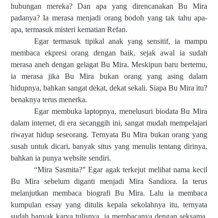
hubungan mereka? Dan apa yang direncanakan Bu Mira
padanya? Ia merasa menjadi orang bodoh yang tak tahu apa-
apa, termasuk misteri kematian Refan.
Egar termasuk tipikal anak yang sensitif, ia mampu
membaca ekpresi orang dengan baik, sejak awal ia sudah
merasa aneh dengan gelagat Bu Mira. Meskipun baru bertemu,
ia merasa jika Bu Mira bukan orang yang asing dalam
hidupnya, bahkan sangat dekat, dekat sekali. Siapa Bu Mira itu?
benaknya terus menerka.
Egar membuka laptopnya, menelusuri biodata Bu Mira
dalam internet, di era secanggih ini, sangat mudah mempelajari
riwayat hidup seseorang. Ternyata Bu Mira bukan orang yang
susah untuk dicari, banyak situs yang menulis tentang dirinya,
bahkan ia punya website sendiri.
“Mira Sasmita?” Egar agak terkejut melihat nama kecil
Bu Mira sebelum diganti menjadi Mira Sandiora. Ia terus
melanjutkan membaca biografi Bu Mira. Lalu ia membaca
kumpulan essay yang ditulis kepala sekolahnya itu, ternyata
sudah banyak karya tulisnya, ia membacanya dengan seksama,