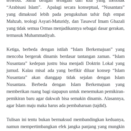
tersebut. Sama dengan sebagian dari kita yang menolak
“Arabisasi Islam”.
Apalagi secara konseptual, “Nusantara”
yang dimaksud lebih pada pengukuhan tafsir fiqh empat
Mahzab, teologi Asyari-Maturidy, dan Tasawuf Imam Ghazali
yang tidak semua Ormas menjadikannya sebagai dasar gerakan,
termasuk Muhammadiyah.
Ketiga, berbeda dengan istilah “Islam Berkemajuan” yang
mencoba bergerak dinamis berdasar tantangan zaman. “Islam
Nusantara” kedepan justru bisa menjadi Doktrin Lokal yang
jumud. Kalau misal ada yang berfikir diluar konsep “Islam
Nusantara” akan dianggap tidak sejalan dengan Islam
Nusantara. Berbeda dengan Islam Berkemajuan yang
memberikan ruang bagi siapapun untuk menemukan pemikiran-
pemikiran baru agar dakwah bisa semakin dinamis. Alasannya,
agar Islam maju maka harus ada pembaharuan (tajdid).
Tulisan ini tentu bukan bermaksud membandingkan keduanya,
namun mempertimbangkan efek jangka panjang yang mungkin