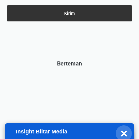
Berteman
×
Insight Blitar Media
Fahrizal
Halo, hari ini gimana?