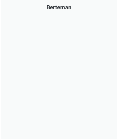
Berteman
Hari-hari Setelah Lulus S