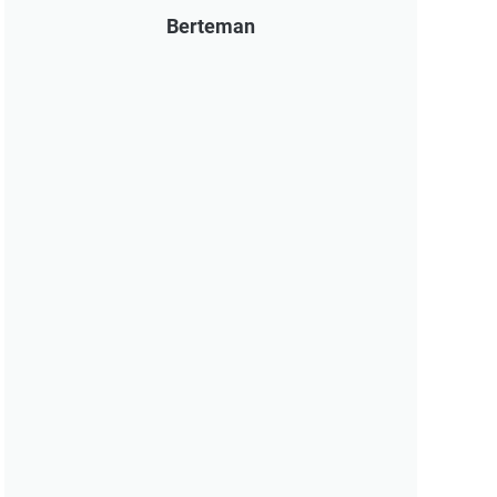
Berteman
Hari-hari Setelah Lulus S