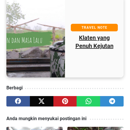
TRAVEL NOTE
Klaten yang
g
Penuh Kejutan
a
Berbagi
Anda mungkin menyukai postingan ini