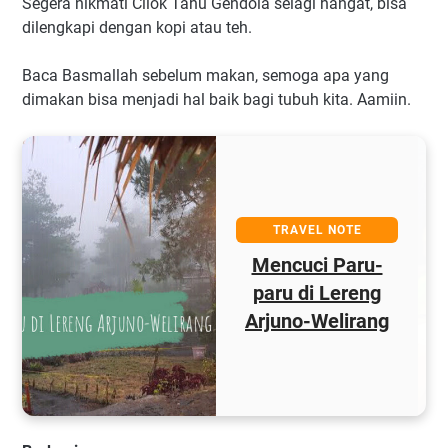
Segera nikmati Cilok Tahu Gendola selagi hangat, bisa
dilengkapi dengan kopi atau teh.
Baca Basmallah sebelum makan, semoga apa yang
dimakan bisa menjadi hal baik bagi tubuh kita. Aamiin.
TRAVEL N
AVEL NOTE
Perbinca
uci Paru-
Hingga L
g
 di Lereng
Malam 
o-Welirang
"Dreaml
a
Tulunga