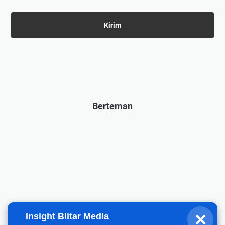
Berteman
×
Insight Blitar Media
Fahrizal