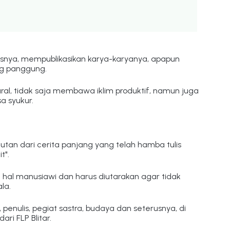
nya, mempublikasikan karya-karyanya, apapun 
ng panggung.
al, tidak saja membawa iklim produktif, namun juga 
a syukur.
tan dari cerita panjang yang telah hamba tulis 
t".
ah hal manusiawi dan harus diutarakan agar tidak 
la.
i, penulis, pegiat sastra, budaya dan seterusnya, di 
ri FLP Blitar.