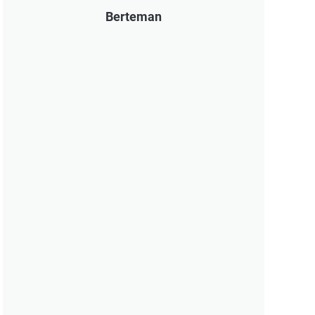
Berteman
Hari-hari Setelah Lulus S