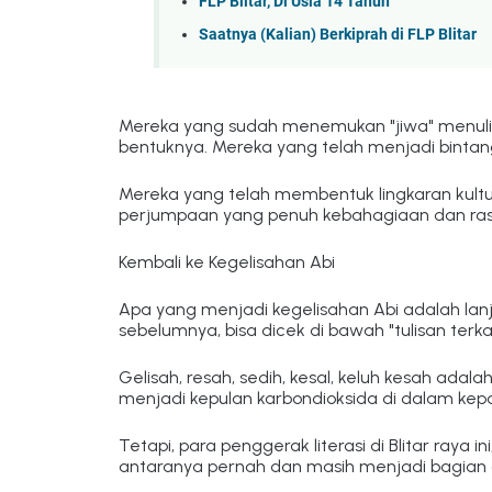
FLP Blitar, Di Usia 14 Tahun
Saatnya (Kalian) Berkiprah di FLP Blitar
Mereka yang sudah menemukan "jiwa" menulis
bentuknya. Mereka yang telah menjadi binta
Mereka yang telah membentuk lingkaran kultur
perjumpaan yang penuh kebahagiaan dan ras
Kembali ke Kegelisahan Abi
Apa yang menjadi kegelisahan Abi adalah lanju
sebelumnya, bisa dicek di bawah "tulisan terkai
Gelisah, resah, sedih, kesal, keluh kesah adal
menjadi kepulan karbondioksida di dalam kepa
Tetapi, para penggerak literasi di Blitar raya in
antaranya pernah dan masih menjadi bagian da