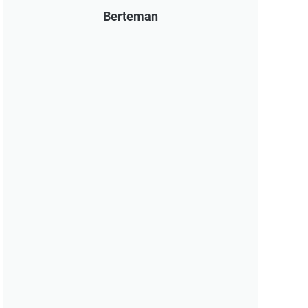
Berteman
Hari-hari Setelah Lulus S