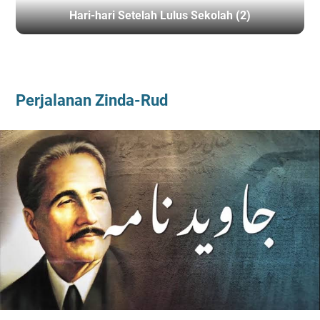
Hari-hari Setelah Lulus Sekolah (2)
BERANDA
/
ESAI LIRIS
/
SASTRA
Perjalanan Zinda-Rud