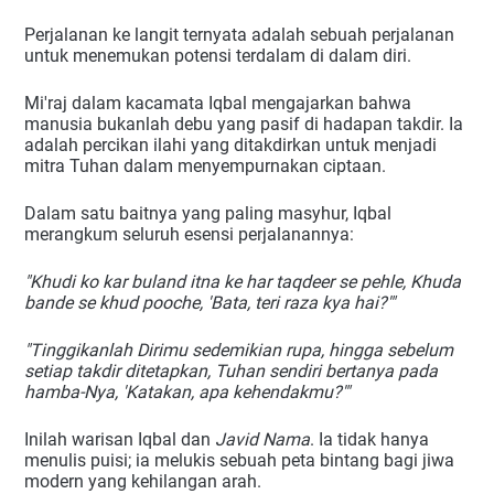
Perjalanan ke langit ternyata adalah sebuah perjalanan
untuk menemukan potensi terdalam di dalam diri.
Mi'raj dalam kacamata Iqbal mengajarkan bahwa
manusia bukanlah debu yang pasif di hadapan takdir. Ia
adalah percikan ilahi yang ditakdirkan untuk menjadi
mitra Tuhan dalam menyempurnakan ciptaan.
Dalam satu baitnya yang paling masyhur, Iqbal
merangkum seluruh esensi perjalanannya:
"Khudi ko kar buland itna ke har taqdeer se pehle,
Khuda
bande se khud pooche, 'Bata, teri raza kya hai?'"
"Tinggikanlah Dirimu sedemikian rupa, hingga sebelum
setiap takdir ditetapkan,
Tuhan sendiri bertanya pada
hamba-Nya, 'Katakan, apa kehendakmu?'"
Inilah warisan Iqbal dan
Javid Nama
. Ia tidak hanya
menulis puisi; ia melukis sebuah peta bintang bagi jiwa
modern yang kehilangan arah.