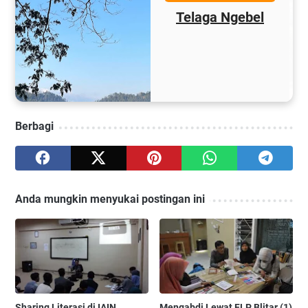
ga Ngebel
Sekitar M
Berbagi
Anda mungkin menyukai postingan ini
Sharing Literasi di IAIN
Mengabdi Lewat FLP Blitar (1)