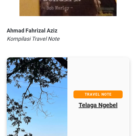
Ahmad Fahrizal Aziz
Kompilasi Travel Note
OTE
TRAVEL NOTE
gebel
Sekitar Mampa