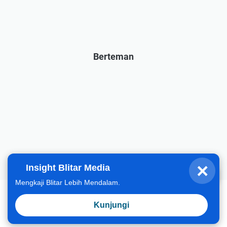
Berteman
×
Insight Blitar Media
Fahrizal
Halo, hari ini gimana?
Mengkaji Blitar Lebih Mendalam.
Beranda
Tentang
Kunjungi
© 2023 -
Jurnal Rasa | Ahmad Fahrizal Aziz Official Blog