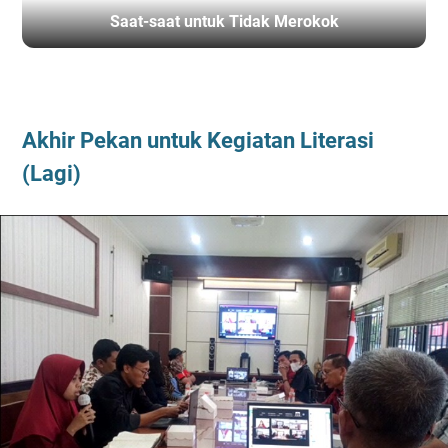
Saat-saat untuk Tidak Merokok
BERANDA
/
FLP
/
GPMB
/
LITERASI
Akhir Pekan untuk Kegiatan Literasi
(Lagi)